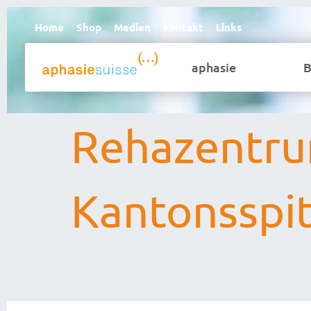
Home
Shop
Medien
Kontakt
Links
aphasie
B
Rehazentru
Kantonsspi