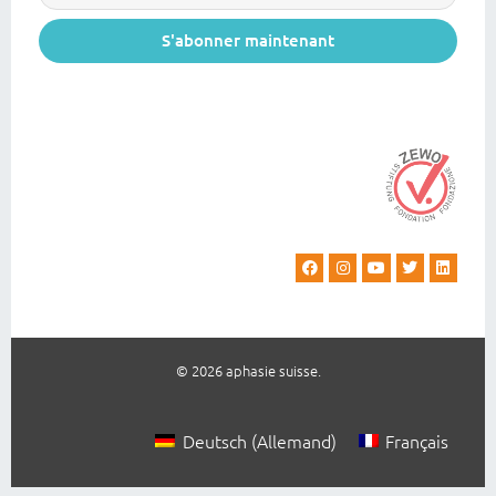
S'abonner maintenant
© 2026 aphasie suisse.
Deutsch
(
Allemand
)
Français