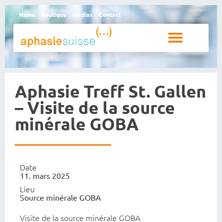
Home
Boutique
Médias
Contact
Personnes aphasiques et proches
Qui sommes-nous
Aphasie Treff St. Gallen
– Visite de la source
minérale GOBA
Date
11. mars 2025
Lieu
Source minérale GOBA
Visite de la source minérale GOBA