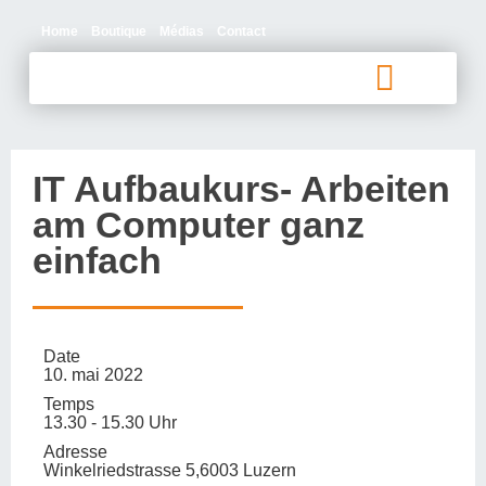
Home
Boutique
Médias
Contact
Personnes aphasiques et proches
Qui sommes-nous
IT Aufbaukurs- Arbeiten
am Computer ganz
einfach
Date
10. mai 2022
Temps
13.30 - 15.30 Uhr
Adresse
Winkelriedstrasse 5,6003 Luzern