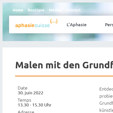
Home
Boutique
Médias
Contact
L’Aphasie
Per
Malen mit den Grund
Date
Entdeck
30. juin 2022
probie
Temps
Grundf
13.30 - 15.30 Uhr
künstl
Adresse