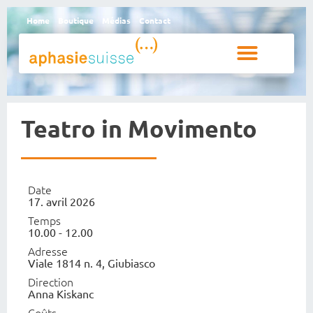
Home
Boutique
Médias
Contact
Personnes aphasiques et proches
Qui sommes-nous
Teatro in Movimento
Date
17. avril 2026
Temps
10.00 - 12.00
Adresse
Viale 1814 n. 4, Giubiasco
Direction
Anna Kiskanc
Coûts