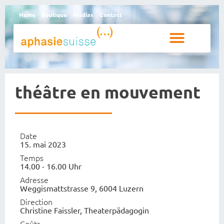
Home
Boutique
Médias
Contact
Personnes aphasiques et proches
Qui sommes-nous
théâtre en mouvement
Date
15. mai 2023
Temps
14.00 - 16.00 Uhr
Adresse
Weggismattstrasse 9, 6004 Luzern
Direction
Christine Faissler, Theaterpädagogin
Coûts