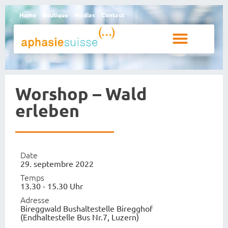
Home
Boutique
Médias
Contact
Personnes aphasiques et proches
Qui sommes-nous
Worshop – Wald
erleben
Date
29. septembre 2022
Temps
13.30 - 15.30 Uhr
Adresse
Bireggwald Bushaltestelle Biregghof
(Endhaltestelle Bus Nr.7, Luzern)