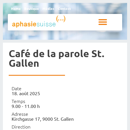
Home
Boutique
Médias
Contact
Personnes aphasiques et proches
Qui sommes-nous
Café de la parole St.
Gallen
Date
18. août 2025
Temps
9.00 - 11.00 h
Adresse
Kirchgasse 17, 9000 St. Gallen
Direction