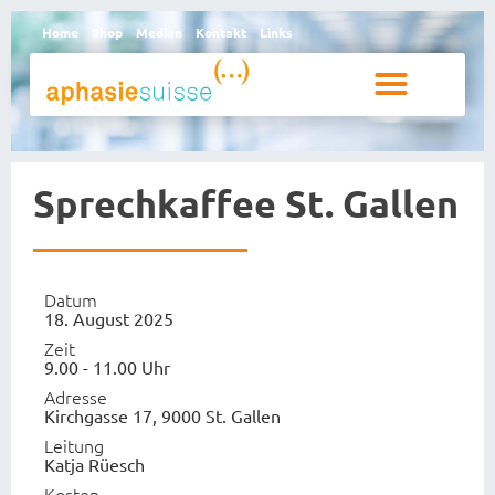
Home
Shop
Medien
Kontakt
Links
Betroffene und Angehörige
Sprechkaffee St. Gallen
Datum
18. August 2025
Zeit
9.00 - 11.00 Uhr
Adresse
Kirchgasse 17, 9000 St. Gallen
Leitung
Katja Rüesch
Kosten