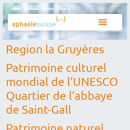
Home
Boutique
Médias
Contact
Personnes aphasiques et proches
Qui sommes-nous
Region la Gruyères
Patrimoine culturel
mondial de l’UNESCO
Quartier de l’abbaye
de Saint-Gall
Patrimoine naturel