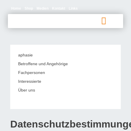
Home
Shop
Medien
Kontakt
Links
Betroffene und Angehörige
aphasie
Betroffene und Angehörige
Fachpersonen
Interessierte
Über uns
Datenschutzbestimmung