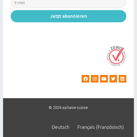
Jetzt abonnieren
© 2026 aphasie suisse.
Deutsch
Français
(
Französisch
)