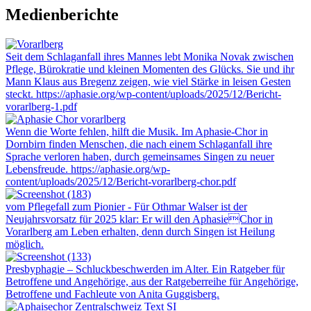
Medienberichte
Seit dem Schlaganfall ihres Mannes lebt Monika Novak zwischen
Pflege, Bürokratie und kleinen Momenten des Glücks. Sie und ihr
Mann Klaus aus Bregenz zeigen, wie viel Stärke in leisen Gesten
steckt. https://aphasie.org/wp-content/uploads/2025/12/Bericht-
vorarlberg-1.pdf
Wenn die Worte fehlen, hilft die Musik. Im Aphasie-Chor in
Dornbirn finden Menschen, die nach einem Schlaganfall ihre
Sprache verloren haben, durch gemeinsames Singen zu neuer
Lebensfreude. https://aphasie.org/wp-
content/uploads/2025/12/Bericht-vorarlberg-chor.pdf
vom Pflegefall zum Pionier - Für Othmar Walser ist der
Neujahrsvorsatz für 2025 klar: Er will den AphasieChor in
Vorarlberg am Leben erhalten, denn durch Singen ist Heilung
möglich.
Presbyphagie – Schluckbeschwerden im Alter. Ein Ratgeber für
Betroffene und Angehörige, aus der Ratgeberreihe für Angehörige,
Betroffene und Fachleute von Anita Guggisberg.