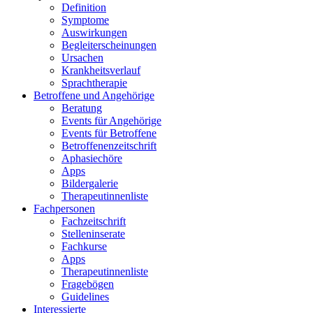
Definition
Symptome
Auswirkungen
Begleiterscheinungen
Ursachen
Krankheitsverlauf
Sprachtherapie
Betroffene und Angehörige
Beratung
Events für Angehörige
Events für Betroffene
Betroffenenzeitschrift
Aphasiechöre
Apps
Bildergalerie
Therapeutinnenliste
Fachpersonen
Fachzeitschrift
Stelleninserate
Fachkurse
Apps
Therapeutinnenliste
Fragebögen
Guidelines
Interessierte