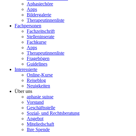
Aphasiechöre
Apps
Bildergalerie
Therapeutinnenliste
Fachpersonen
Fachzeitschrift
Stelleninserate
Fachkurse
Apps
Therapeutinnenliste
Fragebögen
Guidelines
Interessierte
Online-Kurse
Reiseblog
Neuigkeiten
Über uns
aphasie suisse
Vorstand
Geschäftsstelle
Sozial- und Rechtsberatung
Angebot
Mitgliedschaft
Ihre Spende