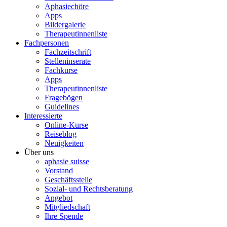
Aphasiechöre
Apps
Bildergalerie
Therapeutinnenliste
Fachpersonen
Fachzeitschrift
Stelleninserate
Fachkurse
Apps
Therapeutinnenliste
Fragebögen
Guidelines
Interessierte
Online-Kurse
Reiseblog
Neuigkeiten
Über uns
aphasie suisse
Vorstand
Geschäftsstelle
Sozial- und Rechtsberatung
Angebot
Mitgliedschaft
Ihre Spende