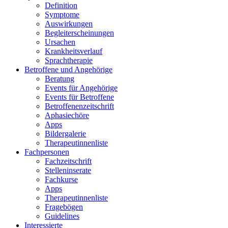
Definition
Symptome
Auswirkungen
Begleiterscheinungen
Ursachen
Krankheitsverlauf
Sprachtherapie
Betroffene und Angehörige
Beratung
Events für Angehörige
Events für Betroffene
Betroffenenzeitschrift
Aphasiechöre
Apps
Bildergalerie
Therapeutinnenliste
Fachpersonen
Fachzeitschrift
Stelleninserate
Fachkurse
Apps
Therapeutinnenliste
Fragebögen
Guidelines
Interessierte