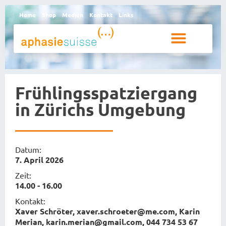
Home
Shop
Medien
Kontakt
Links
Betroffene und Angehörige
Frühlingsspatziergang
in Zürichs Umgebung
Datum:
7. April 2026
Zeit:
14.00 - 16.00
Kontakt:
Xaver Schröter, xaver.schroeter@me.com, Karin
Merian, karin.merian@gmail.com, 044 734 53 67