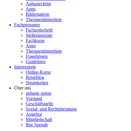
Aphasiechöre
Apps
Bildergalerie
Therapeutinnenliste
Fachpersonen
Fachzeitschrift
Stelleninserate
Fachkurse
Apps
Therapeutinnenliste
Fragebögen
Guidelines
Interessierte
Online-Kurse
Reiseblog
Neuigkeiten
Über uns
aphasie suisse
Vorstand
Geschäftsstelle
Sozial- und Rechtsberatung
Angebot
Mitgliedschaft
Ihre Spende