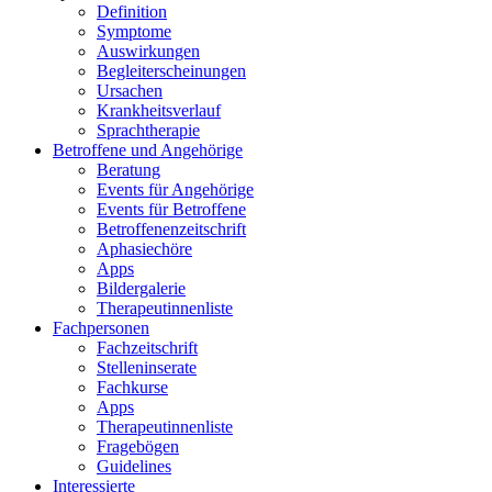
Definition
Symptome
Auswirkungen
Begleiterscheinungen
Ursachen
Krankheitsverlauf
Sprachtherapie
Betroffene und Angehörige
Beratung
Events für Angehörige
Events für Betroffene
Betroffenenzeitschrift
Aphasiechöre
Apps
Bildergalerie
Therapeutinnenliste
Fachpersonen
Fachzeitschrift
Stelleninserate
Fachkurse
Apps
Therapeutinnenliste
Fragebögen
Guidelines
Interessierte