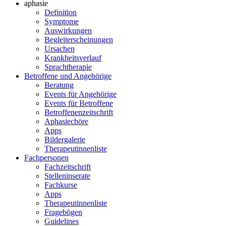
aphasie
Definition
Symptome
Auswirkungen
Begleiterscheinungen
Ursachen
Krankheitsverlauf
Sprachtherapie
Betroffene und Angehörige
Beratung
Events für Angehörige
Events für Betroffene
Betroffenenzeitschrift
Aphasiechöre
Apps
Bildergalerie
Therapeutinnenliste
Fachpersonen
Fachzeitschrift
Stelleninserate
Fachkurse
Apps
Therapeutinnenliste
Fragebögen
Guidelines