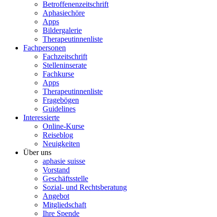
Betroffenenzeitschrift
Aphasiechöre
Apps
Bildergalerie
Therapeutinnenliste
Fachpersonen
Fachzeitschrift
Stelleninserate
Fachkurse
Apps
Therapeutinnenliste
Fragebögen
Guidelines
Interessierte
Online-Kurse
Reiseblog
Neuigkeiten
Über uns
aphasie suisse
Vorstand
Geschäftsstelle
Sozial- und Rechtsberatung
Angebot
Mitgliedschaft
Ihre Spende