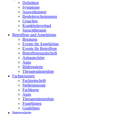
Definition
Symptome
Auswirkungen
Begleiterscheinungen
Ursachen
Krankheitsverlauf
Sprachtherapie
Betroffene und Angehörige
Beratung
Events für Angehörige
Events für Betroffene
Betroffenenzeitschrift
Aphasiechöre
Apps
Bildergalerie
Therapeutinnenliste
Fachpersonen
Fachzeitschrift
Stelleninserate
Fachkurse
Apps
Therapeutinnenliste
Fragebögen
Guidelines
Interessierte