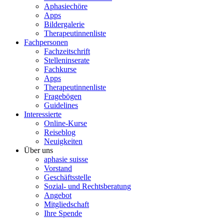
Aphasiechöre
Apps
Bildergalerie
Therapeutinnenliste
Fachpersonen
Fachzeitschrift
Stelleninserate
Fachkurse
Apps
Therapeutinnenliste
Fragebögen
Guidelines
Interessierte
Online-Kurse
Reiseblog
Neuigkeiten
Über uns
aphasie suisse
Vorstand
Geschäftsstelle
Sozial- und Rechtsberatung
Angebot
Mitgliedschaft
Ihre Spende