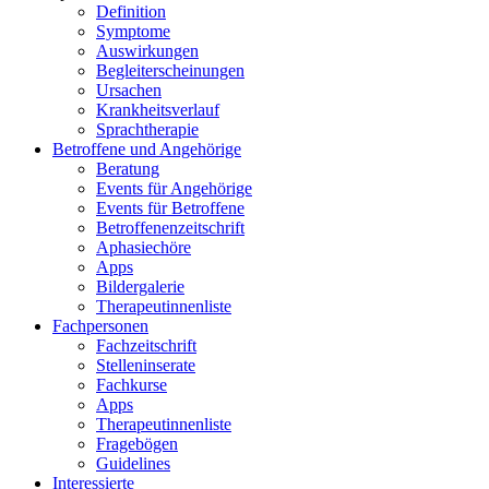
Definition
Symptome
Auswirkungen
Begleiterscheinungen
Ursachen
Krankheitsverlauf
Sprachtherapie
Betroffene und Angehörige
Beratung
Events für Angehörige
Events für Betroffene
Betroffenenzeitschrift
Aphasiechöre
Apps
Bildergalerie
Therapeutinnenliste
Fachpersonen
Fachzeitschrift
Stelleninserate
Fachkurse
Apps
Therapeutinnenliste
Fragebögen
Guidelines
Interessierte