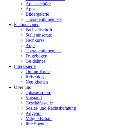
Aphasiechöre
Apps
Bildergalerie
Therapeutinnenliste
Fachpersonen
Fachzeitschrift
Stelleninserate
Fachkurse
Apps
Therapeutinnenliste
Fragebögen
Guidelines
Interessierte
Online-Kurse
Reiseblog
Neuigkeiten
Über uns
aphasie suisse
Vorstand
Geschäftsstelle
Sozial- und Rechtsberatung
Angebot
Mitgliedschaft
Ihre Spende