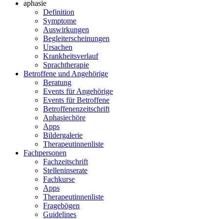
aphasie
Definition
Symptome
Auswirkungen
Begleiterscheinungen
Ursachen
Krankheitsverlauf
Sprachtherapie
Betroffene und Angehörige
Beratung
Events für Angehörige
Events für Betroffene
Betroffenenzeitschrift
Aphasiechöre
Apps
Bildergalerie
Therapeutinnenliste
Fachpersonen
Fachzeitschrift
Stelleninserate
Fachkurse
Apps
Therapeutinnenliste
Fragebögen
Guidelines