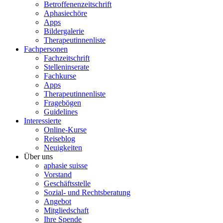
Betroffenenzeitschrift
Aphasiechöre
Apps
Bildergalerie
Therapeutinnenliste
Fachpersonen
Fachzeitschrift
Stelleninserate
Fachkurse
Apps
Therapeutinnenliste
Fragebögen
Guidelines
Interessierte
Online-Kurse
Reiseblog
Neuigkeiten
Über uns
aphasie suisse
Vorstand
Geschäftsstelle
Sozial- und Rechtsberatung
Angebot
Mitgliedschaft
Ihre Spende