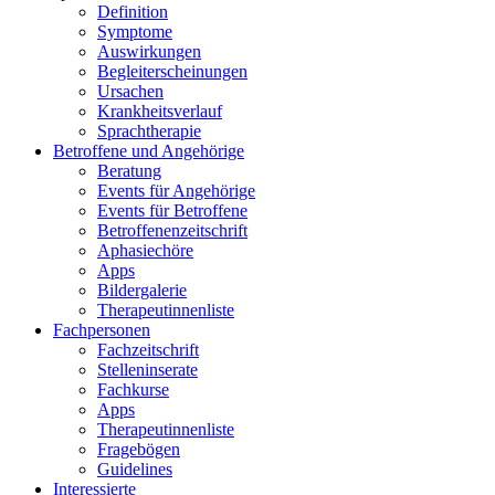
Definition
Symptome
Auswirkungen
Begleiterscheinungen
Ursachen
Krankheitsverlauf
Sprachtherapie
Betroffene und Angehörige
Beratung
Events für Angehörige
Events für Betroffene
Betroffenenzeitschrift
Aphasiechöre
Apps
Bildergalerie
Therapeutinnenliste
Fachpersonen
Fachzeitschrift
Stelleninserate
Fachkurse
Apps
Therapeutinnenliste
Fragebögen
Guidelines
Interessierte