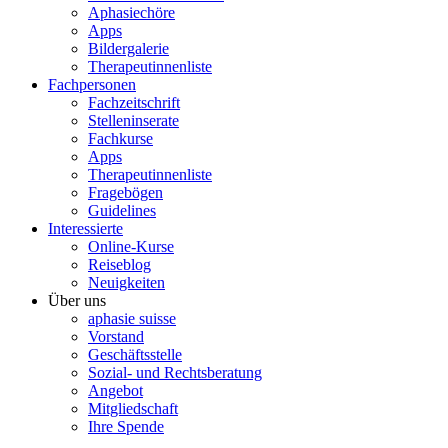
Aphasiechöre
Apps
Bildergalerie
Therapeutinnenliste
Fachpersonen
Fachzeitschrift
Stelleninserate
Fachkurse
Apps
Therapeutinnenliste
Fragebögen
Guidelines
Interessierte
Online-Kurse
Reiseblog
Neuigkeiten
Über uns
aphasie suisse
Vorstand
Geschäftsstelle
Sozial- und Rechtsberatung
Angebot
Mitgliedschaft
Ihre Spende