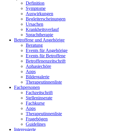
Definition
Symptome
Auswirkungen
Begleiterscheinungen
Ursachen
Krankheitsverlauf
Sprachtherapie
Betroffene und Angehörige
Beratung
Events für Angehörige
Events für Betroffene
Betroffenenzeitschrift
Aphasiechöre
Apps
Bildergalerie
Therapeutinnenliste
Fachpersonen
Fachzeitschrift
Stelleninserate
Fachkurse
Apps
Therapeutinnenliste
Fragebögen
Guidelines
Interessierte