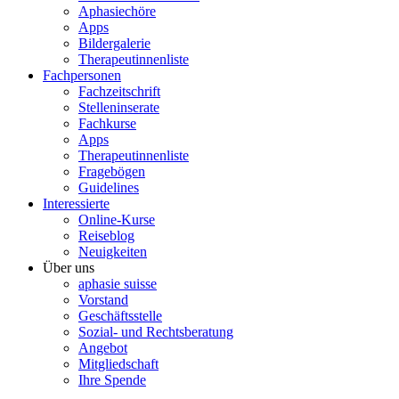
Aphasiechöre
Apps
Bildergalerie
Therapeutinnenliste
Fachpersonen
Fachzeitschrift
Stelleninserate
Fachkurse
Apps
Therapeutinnenliste
Fragebögen
Guidelines
Interessierte
Online-Kurse
Reiseblog
Neuigkeiten
Über uns
aphasie suisse
Vorstand
Geschäftsstelle
Sozial- und Rechtsberatung
Angebot
Mitgliedschaft
Ihre Spende