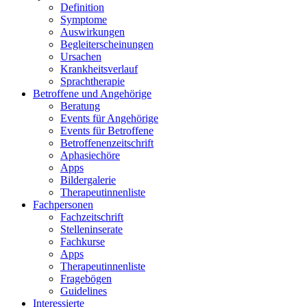
Definition
Symptome
Auswirkungen
Begleiterscheinungen
Ursachen
Krankheitsverlauf
Sprachtherapie
Betroffene und Angehörige
Beratung
Events für Angehörige
Events für Betroffene
Betroffenenzeitschrift
Aphasiechöre
Apps
Bildergalerie
Therapeutinnenliste
Fachpersonen
Fachzeitschrift
Stelleninserate
Fachkurse
Apps
Therapeutinnenliste
Fragebögen
Guidelines
Interessierte