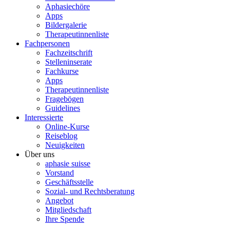
Aphasiechöre
Apps
Bildergalerie
Therapeutinnenliste
Fachpersonen
Fachzeitschrift
Stelleninserate
Fachkurse
Apps
Therapeutinnenliste
Fragebögen
Guidelines
Interessierte
Online-Kurse
Reiseblog
Neuigkeiten
Über uns
aphasie suisse
Vorstand
Geschäftsstelle
Sozial- und Rechtsberatung
Angebot
Mitgliedschaft
Ihre Spende