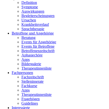
Definition
Symptome
Auswirkungen
Begleiterscheinungen
Ursachen
Krankheitsverlauf
Sprachtherapie
Betroffene und Angehörige
Beratung
Events für Angehörige
Events für Betroffene
Betroffenenzeitschrift
Aphasiechöre
Apps
Bildergalerie
Therapeutinnenliste
Fachpersonen
Fachzeitschrift
Stelleninserate
Fachkurse
Apps
Therapeutinnenliste
Fragebögen
Guidelines
Interessierte