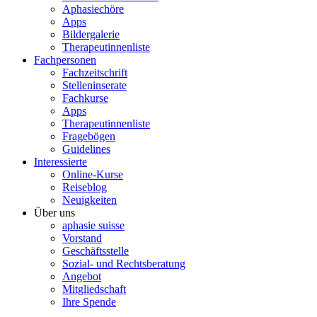
Aphasiechöre
Apps
Bildergalerie
Therapeutinnenliste
Fachpersonen
Fachzeitschrift
Stelleninserate
Fachkurse
Apps
Therapeutinnenliste
Fragebögen
Guidelines
Interessierte
Online-Kurse
Reiseblog
Neuigkeiten
Über uns
aphasie suisse
Vorstand
Geschäftsstelle
Sozial- und Rechtsberatung
Angebot
Mitgliedschaft
Ihre Spende