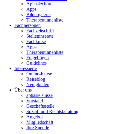
Aphasiechöre
Apps
Bildergalerie
Therapeutinnenliste
Fachpersonen
Fachzeitschrift
Stelleninserate
Fachkurse
Apps
Therapeutinnenliste
Fragebögen
Guidelines
Interessierte
Online-Kurse
Reiseblog
Neuigkeiten
Über uns
aphasie suisse
Vorstand
Geschäftsstelle
Sozial- und Rechtsberatung
Angebot
Mitgliedschaft
Ihre Spende