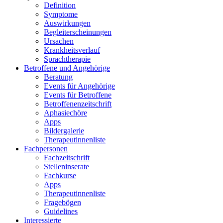
Definition
Symptome
Auswirkungen
Begleiterscheinungen
Ursachen
Krankheitsverlauf
Sprachtherapie
Betroffene und Angehörige
Beratung
Events für Angehörige
Events für Betroffene
Betroffenenzeitschrift
Aphasiechöre
Apps
Bildergalerie
Therapeutinnenliste
Fachpersonen
Fachzeitschrift
Stelleninserate
Fachkurse
Apps
Therapeutinnenliste
Fragebögen
Guidelines
Interessierte