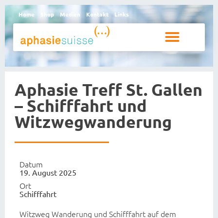
Home
Shop
Medien
Kontakt
Links
Betroffene und Angehörige
Aphasie Treff St. Gallen
– Schifffahrt und
Witzwegwanderung
Datum
19. August 2025
Ort
Schifffahrt
Witzweg Wanderung und Schifffahrt auf dem