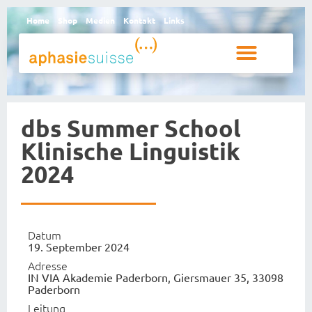
Home
Shop
Medien
Kontakt
Links
Betroffene und Angehörige
dbs Summer School
Klinische Linguistik
2024
Datum
19. September 2024
Adresse
IN VIA Akademie Paderborn, Giersmauer 35, 33098
Paderborn
Leitung