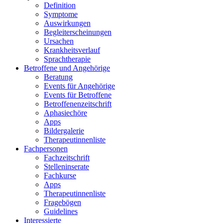
Definition
Symptome
Auswirkungen
Begleiterscheinungen
Ursachen
Krankheitsverlauf
Sprachtherapie
Betroffene und Angehörige
Beratung
Events für Angehörige
Events für Betroffene
Betroffenenzeitschrift
Aphasiechöre
Apps
Bildergalerie
Therapeutinnenliste
Fachpersonen
Fachzeitschrift
Stelleninserate
Fachkurse
Apps
Therapeutinnenliste
Fragebögen
Guidelines
Interessierte