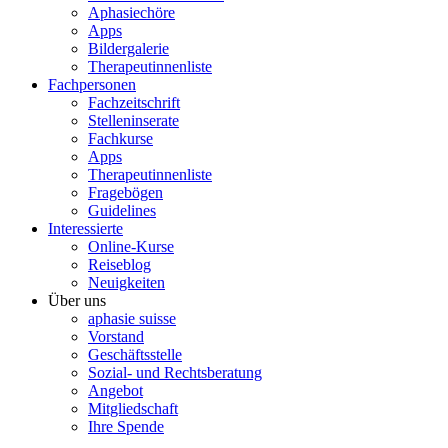
Aphasiechöre
Apps
Bildergalerie
Therapeutinnenliste
Fachpersonen
Fachzeitschrift
Stelleninserate
Fachkurse
Apps
Therapeutinnenliste
Fragebögen
Guidelines
Interessierte
Online-Kurse
Reiseblog
Neuigkeiten
Über uns
aphasie suisse
Vorstand
Geschäftsstelle
Sozial- und Rechtsberatung
Angebot
Mitgliedschaft
Ihre Spende