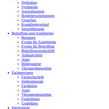
Definition
Symptome
Auswirkungen
Begleiterscheinungen
Ursachen
Krankheitsverlauf
Sprachtherapie
Betroffene und Angehörige
Beratung
Events für Angehörige
Events für Betroffene
Betroffenenzeitschrift
Aphasiechöre
Apps
Bildergalerie
Therapeutinnenliste
Fachpersonen
Fachzeitschrift
Stelleninserate
Fachkurse
Apps
Therapeutinnenliste
Fragebögen
Guidelines
Interessierte