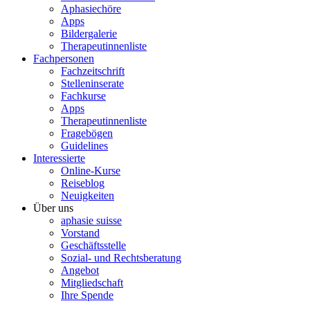
Aphasiechöre
Apps
Bildergalerie
Therapeutinnenliste
Fachpersonen
Fachzeitschrift
Stelleninserate
Fachkurse
Apps
Therapeutinnenliste
Fragebögen
Guidelines
Interessierte
Online-Kurse
Reiseblog
Neuigkeiten
Über uns
aphasie suisse
Vorstand
Geschäftsstelle
Sozial- und Rechtsberatung
Angebot
Mitgliedschaft
Ihre Spende