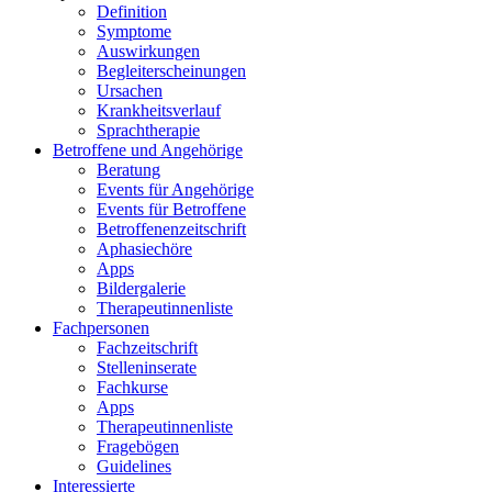
Definition
Symptome
Auswirkungen
Begleiterscheinungen
Ursachen
Krankheitsverlauf
Sprachtherapie
Betroffene und Angehörige
Beratung
Events für Angehörige
Events für Betroffene
Betroffenenzeitschrift
Aphasiechöre
Apps
Bildergalerie
Therapeutinnenliste
Fachpersonen
Fachzeitschrift
Stelleninserate
Fachkurse
Apps
Therapeutinnenliste
Fragebögen
Guidelines
Interessierte