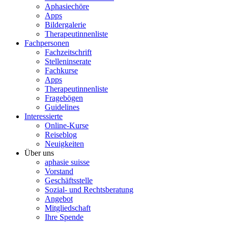
Aphasiechöre
Apps
Bildergalerie
Therapeutinnenliste
Fachpersonen
Fachzeitschrift
Stelleninserate
Fachkurse
Apps
Therapeutinnenliste
Fragebögen
Guidelines
Interessierte
Online-Kurse
Reiseblog
Neuigkeiten
Über uns
aphasie suisse
Vorstand
Geschäftsstelle
Sozial- und Rechtsberatung
Angebot
Mitgliedschaft
Ihre Spende