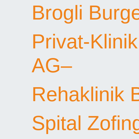
Brogli Burg
Privat-Klin
AG–
Rehaklinik 
Spital Zofin