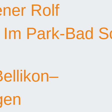
ener Rolf
ik Im Park-Bad 
Bellikon–
gen