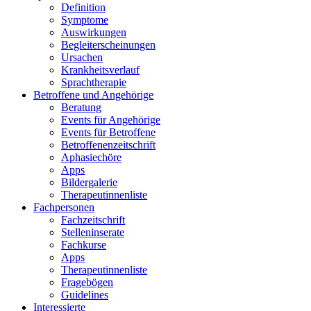
Definition
Symptome
Auswirkungen
Begleiterscheinungen
Ursachen
Krankheitsverlauf
Sprachtherapie
Betroffene und Angehörige
Beratung
Events für Angehörige
Events für Betroffene
Betroffenenzeitschrift
Aphasiechöre
Apps
Bildergalerie
Therapeutinnenliste
Fachpersonen
Fachzeitschrift
Stelleninserate
Fachkurse
Apps
Therapeutinnenliste
Fragebögen
Guidelines
Interessierte