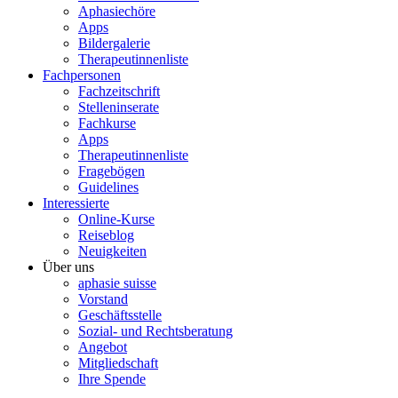
Aphasiechöre
Apps
Bildergalerie
Therapeutinnenliste
Fachpersonen
Fachzeitschrift
Stelleninserate
Fachkurse
Apps
Therapeutinnenliste
Fragebögen
Guidelines
Interessierte
Online-Kurse
Reiseblog
Neuigkeiten
Über uns
aphasie suisse
Vorstand
Geschäftsstelle
Sozial- und Rechtsberatung
Angebot
Mitgliedschaft
Ihre Spende