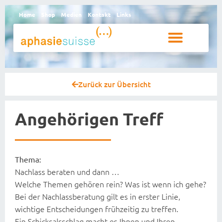
Home
Shop
Medien
Kontakt
Links
Betroffene und Angehörige
Zurück zur Übersicht
Angehörigen Treff
Thema:
Nachlass beraten und dann …
Welche Themen gehören rein? Was ist wenn ich gehe?
Bei der Nachlassberatung gilt es in erster Linie,
wichtige Entscheidungen frühzeitig zu treffen.
Ein Schicksalsschlag macht es Ihnen und Ihren