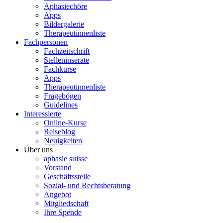
Aphasiechöre
Apps
Bildergalerie
Therapeutinnenliste
Fachpersonen
Fachzeitschrift
Stelleninserate
Fachkurse
Apps
Therapeutinnenliste
Fragebögen
Guidelines
Interessierte
Online-Kurse
Reiseblog
Neuigkeiten
Über uns
aphasie suisse
Vorstand
Geschäftsstelle
Sozial- und Rechtsberatung
Angebot
Mitgliedschaft
Ihre Spende