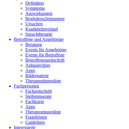
Definition
Symptome
Auswirkungen
Begleiterscheinungen
Ursachen
Krankheitsverlauf
Sprachtherapie
Betroffene und Angehörige
Beratung
Events für Angehörige
Events für Betroffene
Betroffenenzeitschrift
Aphasiechöre
Apps
Bildergalerie
Therapeutinnenliste
Fachpersonen
Fachzeitschrift
Stelleninserate
Fachkurse
Apps
Therapeutinnenliste
Fragebögen
Guidelines
Interessierte