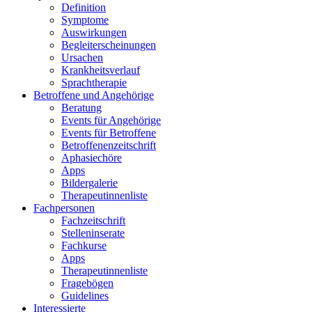
Definition
Symptome
Auswirkungen
Begleiterscheinungen
Ursachen
Krankheitsverlauf
Sprachtherapie
Betroffene und Angehörige
Beratung
Events für Angehörige
Events für Betroffene
Betroffenenzeitschrift
Aphasiechöre
Apps
Bildergalerie
Therapeutinnenliste
Fachpersonen
Fachzeitschrift
Stelleninserate
Fachkurse
Apps
Therapeutinnenliste
Fragebögen
Guidelines
Interessierte