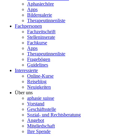
Aphasiechöre
Apps
Bildergalerie
Therapeutinnenliste
Fachpersonen
Fachzeitschrift
Stelleninserate
Fachkurse
Apps
Therapeutinnenliste
Fragebögen
Guidelines
Interessierte
Online-Kurse
Reiseblog
Neuigkeiten
Über uns
aphasie suisse
Vorstand
Geschäftsstelle
Sozial- und Rechtsberatung
Angebot
Mitgliedschaft
Ihre Spende