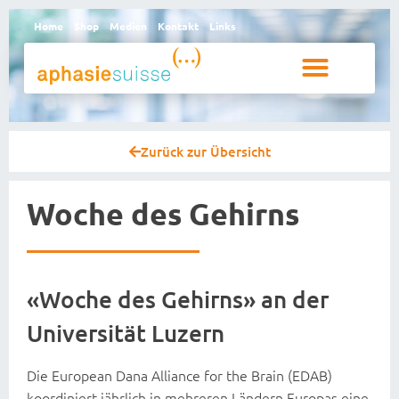
Home
Shop
Medien
Kontakt
Links
Betroffene und Angehörige
Zurück zur Übersicht
Woche des Gehirns
«Woche des Gehirns» an der
Universität Luzern
Die European Dana Alliance for the Brain (EDAB)
koordiniert jährlich in mehreren Ländern Europas eine