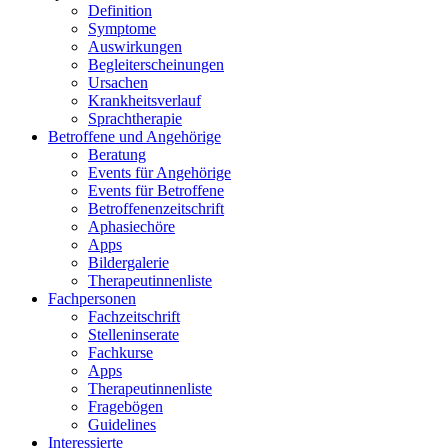
Definition
Symptome
Auswirkungen
Begleiterscheinungen
Ursachen
Krankheitsverlauf
Sprachtherapie
Betroffene und Angehörige
Beratung
Events für Angehörige
Events für Betroffene
Betroffenenzeitschrift
Aphasiechöre
Apps
Bildergalerie
Therapeutinnenliste
Fachpersonen
Fachzeitschrift
Stelleninserate
Fachkurse
Apps
Therapeutinnenliste
Fragebögen
Guidelines
Interessierte