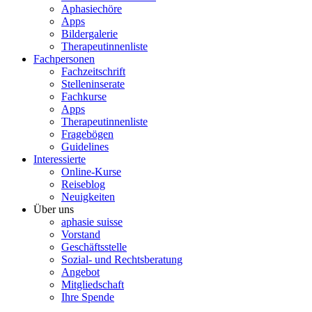
Aphasiechöre
Apps
Bildergalerie
Therapeutinnenliste
Fachpersonen
Fachzeitschrift
Stelleninserate
Fachkurse
Apps
Therapeutinnenliste
Fragebögen
Guidelines
Interessierte
Online-Kurse
Reiseblog
Neuigkeiten
Über uns
aphasie suisse
Vorstand
Geschäftsstelle
Sozial- und Rechtsberatung
Angebot
Mitgliedschaft
Ihre Spende