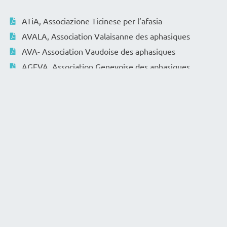
ATiA, Associazione Ticinese per l’afasia
AVALA, Association Valaisanne des aphasiques
AVA- Association Vaudoise des aphasiques
AGEVA, Association Genevoise des aphasiques
ACF - aphasia Club Fribourg
CRAB- Club romand des aphasiques de Bienne et
environ
Espace d’Évasion, Groupe des aphasiques Neuchâtel
Aphasie Gruppe Aargau
Aphasie Gruppe Biel
Aphasie Gruppe Graubünden
Aphasiker Gruppe Zug
Aphasie Selbsthilfegruppe Zürich
Aphasie Treff St. Gallen