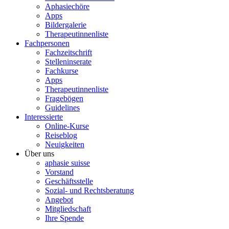
Aphasiechöre
Apps
Bildergalerie
Therapeutinnenliste
Fachpersonen
Fachzeitschrift
Stelleninserate
Fachkurse
Apps
Therapeutinnenliste
Fragebögen
Guidelines
Interessierte
Online-Kurse
Reiseblog
Neuigkeiten
Über uns
aphasie suisse
Vorstand
Geschäftsstelle
Sozial- und Rechtsberatung
Angebot
Mitgliedschaft
Ihre Spende