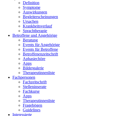
Definition
Symptome
Auswirkungen
Begleiterscheinungen
Ursachen
Krankheitsverlauf
Sprachtherapie
Betroffene und Angehörige
Beratung
Events für Angehörige
Events für Betroffene
Betroffenenzeitschrift
Aphasiechöre
Apps
Bildergalerie
Therapeutinnenliste
Fachpersonen
Fachzeitschrift
Stelleninserate
Fachkurse
Apps
Therapeutinnenliste
Fragebögen
Guidelines
Interessierte